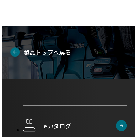
資
を
料
別
を
ウ
別
イ
ウ
ン
イ
ド
製品トップへ戻る
ン
ウ
ド
で
ウ
開
で
き
開
ま
き
す
ま
す
eカタログ