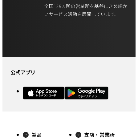
全国129ヵ所の営業所を基盤にきめ細か
いサービス活動を展開しています。
公式アプリ
外
外
部
部
サ
サ
イ
イ
ト
ト
製品
支店・営業所
を
を