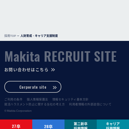
採用TOP
人財育成・キャリア支援制度
Makita RECRUIT SITE
お問い合わせはこちら
Corporate site
ご利用の条件
個人情報保護法
情報セキュリティ基本方針
MYPAGE
MYPAGE
就活ハラスメント防止に関する当社の考え方
利用者情報の外部送信について
© Makita Corporation
ENTRY
ENTRY
第二新卒
キャリア
27
卒
28
卒
採用情報
採用情報