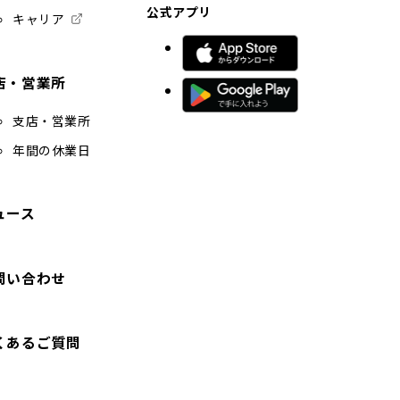
イ
イ
イ
イ
部
公式アプリ
イ
外
キャリア
ト
ト
ト
ト
サ
ト
部
イ
外
を
を
を
を
を
サ
ト
別
部
イ
別
別
別
別
店・営業所
を
外
ウ
ト
サ
別
ウ
ウ
ウ
ウ
イ
を
部
支店・営業所
ウ
イ
ン
イ
イ
イ
イ
別
イ
サ
ド
年間の休業日
ト
ウ
ン
ン
ン
ン
ン
ウ
イ
イ
を
ド
ド
ド
ド
ド
で
ン
ト
ウ
別
開
ド
ウ
ウ
ウ
ウ
ュース
で
を
き
ウ
ウ
開
で
で
で
で
ま
で
別
き
イ
開
開
開
開
す
開
ま
ウ
問い合わせ
ン
き
き
き
き
き
す
イ
ま
ド
ま
ま
ま
ま
す
ン
ウ
す
す
す
す
くあるご質問
ド
で
ウ
開