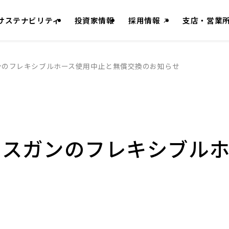
サステナビリティ
投資家情報
外
採用情報
支店・営業
部
サ
本文へ移動
イ
ンのフレキシブルホース使用中止と無償交換のお知らせ
ト
を
別
ウ
イ
リスガンのフレキシブル
ン
ド
ウ
で
開
き