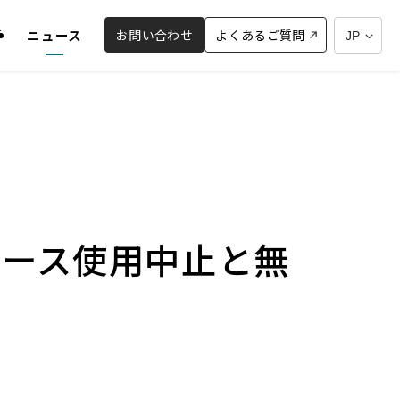
お問い合わせ
外
よくあるご質問
所
ニュース
部
サ
イ
ト
を
別
ウ
イ
ン
ホース使用中止と無
ド
ウ
で
開
き
ま
す