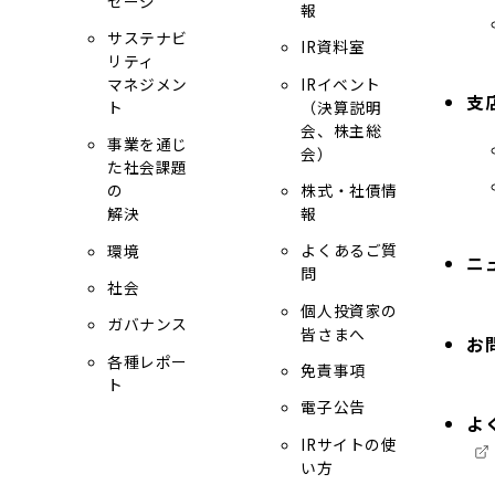
セージ
報
ト
サステナビ
を
IR資料室
リティ
別
IRイベント
マネジメン
ウ
支
（決算説明
ト
イ
会、株主総
事業を通じ
ン
会）
た社会課題
ド
株式・社債情
の
ウ
報
解決
で
よくあるご質
環境
開
ニ
問
社会
き
個人投資家の
ま
ガバナンス
皆さまへ
お
す
各種レポー
免責事項
ト
電子公告
外
よ
IRサイトの使
部
い方
サ