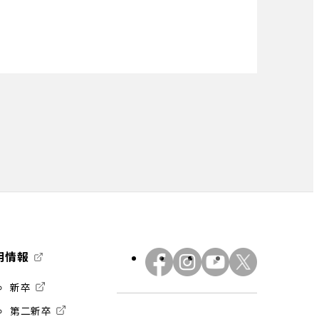
用情報
外
外
外
外
部
部
部
部
外
新卒
サ
サ
サ
サ
部
外
第二新卒
サ