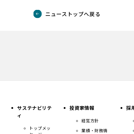
ニューストップへ戻る
サステナビリテ
投資家情報
外
採
ィ
部
経営方針
サ
トップメッ
イ
業績・財務情