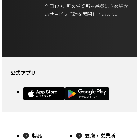
全国129ヵ所の営業所を基盤にきめ細か
いサービス活動を展開しています。
公式アプリ
外
外
部
部
サ
サ
イ
イ
ト
ト
製品
支店・営業所
を
を