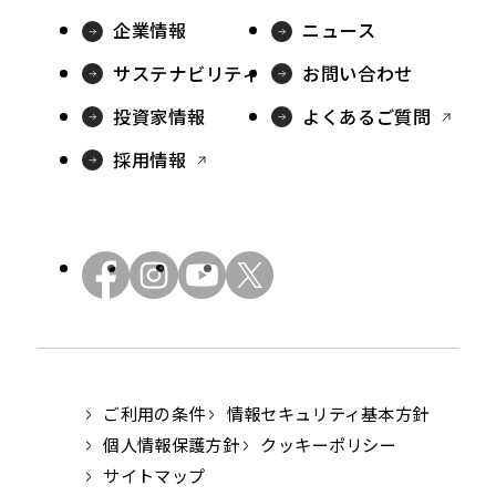
別
別
企業情報
ニュース
ウ
ウ
サステナビリティ
お問い合わせ
イ
イ
外
投資家情報
よくあるご質問
ン
ン
部
外
採用情報
ド
ド
サ
部
ウ
ウ
イ
サ
で
で
ト
イ
開
開
を
外
外
外
外
ト
別
き
き
部
部
部
部
を
ウ
ま
ま
サ
サ
サ
サ
別
イ
す
す
イ
イ
イ
イ
ウ
ン
イ
ト
ト
ト
ト
ご利用の条件
情報セキュリティ基本方針
ド
ン
を
を
を
を
ウ
個人情報保護方針
クッキーポリシー
ド
別
別
別
別
で
サイトマップ
ウ