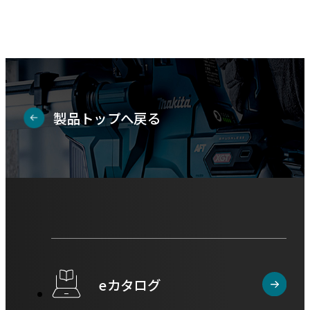
資
を
料
別
を
ウ
別
イ
ウ
ン
イ
ド
製品トップへ戻る
ン
ウ
ド
で
ウ
開
で
き
開
ま
き
す
ま
す
eカタログ