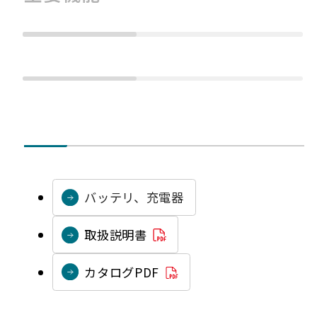
バッテリ、充電器
P
取扱説明書
D
P
カタログPDF
F
D
資
F
料